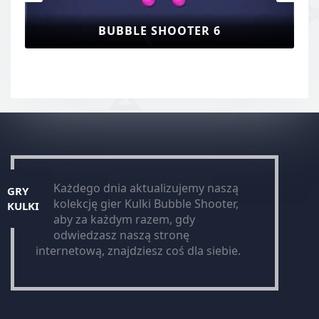
BUBBLE SHOOTER 6
Każdego dnia aktualizujemy naszą
GRY
kolekcję gier Kulki Bubble Shooter,
KULKI
aby za każdym razem, gdy
odwiedzasz naszą stronę
internetową, znajdziesz coś dla siebie.