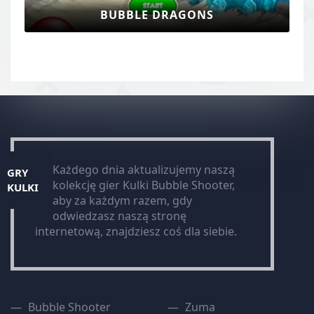
BUBBLE DRAGONS
Każdego dnia aktualizujemy naszą
GRY
kolekcję gier Kulki Bubble Shooter,
KULKI
aby za każdym razem, gdy
odwiedzasz naszą stronę
internetową, znajdziesz coś dla siebie.
Bubble Shooter
Zuma