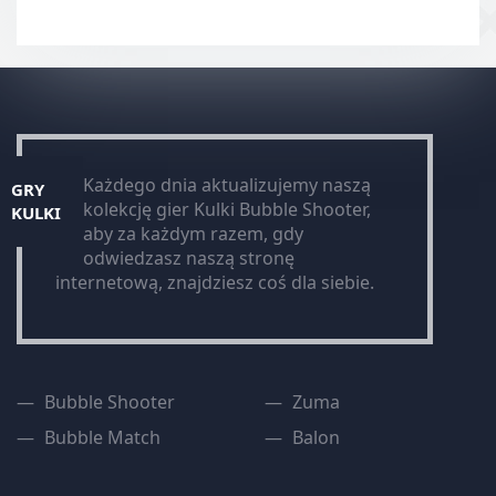
Każdego dnia aktualizujemy naszą
GRY
kolekcję gier Kulki Bubble Shooter,
KULKI
aby za każdym razem, gdy
odwiedzasz naszą stronę
internetową, znajdziesz coś dla siebie.
Bubble Shooter
Zuma
Bubble Match
Balon