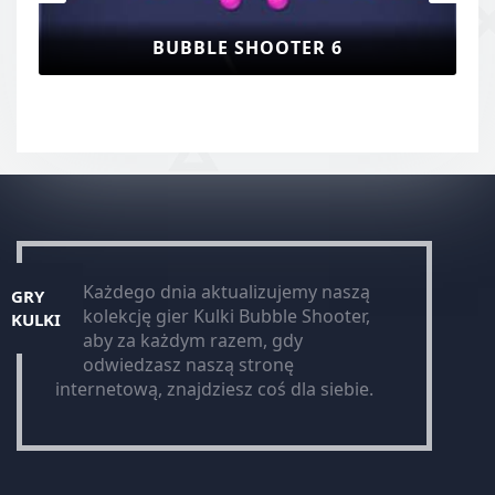
BUBBLE SHOOTER 6
Każdego dnia aktualizujemy naszą
GRY
kolekcję gier Kulki Bubble Shooter,
KULKI
aby za każdym razem, gdy
odwiedzasz naszą stronę
internetową, znajdziesz coś dla siebie.