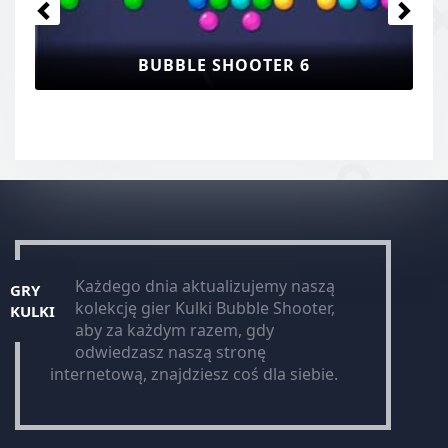
BUBBLE SHOOTER 6
Każdego dnia aktualizujemy naszą
GRY
kolekcję gier Kulki Bubble Shooter,
KULKI
aby za każdym razem, gdy
odwiedzasz naszą stronę
internetową, znajdziesz coś dla siebie.