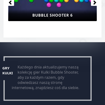
BUBBLE SHOOTER 6
Każdego dnia aktualizujemy naszą
GRY
kolekcję gier Kulki Bubble Shooter,
KULKI
aby za każdym razem, gdy
odwiedzasz naszą stronę
internetową, znajdziesz coś dla siebie.