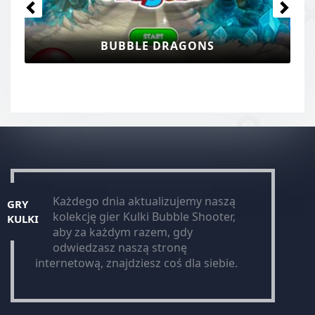
BUBBLE DRAGONS
Każdego dnia aktualizujemy naszą
GRY
kolekcję gier Kulki Bubble Shooter,
KULKI
aby za każdym razem, gdy
odwiedzasz naszą stronę
internetową, znajdziesz coś dla siebie.