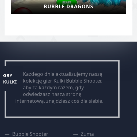
BUBBLE DRAGONS
Każdego dnia aktualizujemy naszą
GRY
kolekcję gier Kulki Bubble Shooter,
KULKI
aby za każdym razem, gdy
odwiedzasz naszą stronę
internetową, znajdziesz coś dla siebie.
Bubble Shooter
Zuma