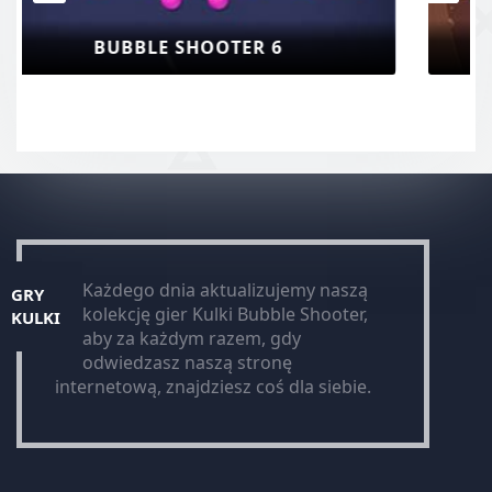
BUBBLE HERO 3D
Każdego dnia aktualizujemy naszą
GRY
kolekcję gier Kulki Bubble Shooter,
KULKI
aby za każdym razem, gdy
odwiedzasz naszą stronę
internetową, znajdziesz coś dla siebie.